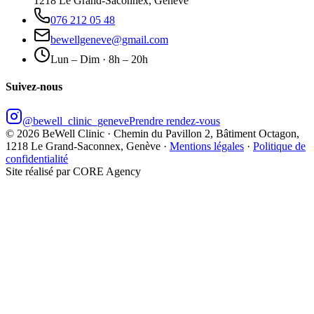
1218 Le Grand-Saconnex,
Genève
076 212 05 48
bewellgeneve@gmail.com
Lun – Dim · 8h – 20h
Suivez-nous
@bewell_clinic_geneve
Prendre rendez-vous
© 2026 BeWell Clinic · Chemin du Pavillon 2, Bâtiment Octagon,
1218 Le Grand-Saconnex, Genève ·
Mentions légales
·
Politique de
confidentialité
Site réalisé par CORE Agency