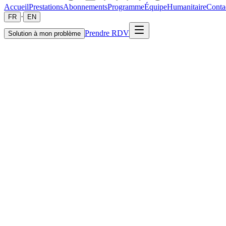
Accueil
Prestations
Abonnements
Programme
Équipe
Humanitaire
Conta
·
FR
EN
Prendre RDV
Solution à mon problème